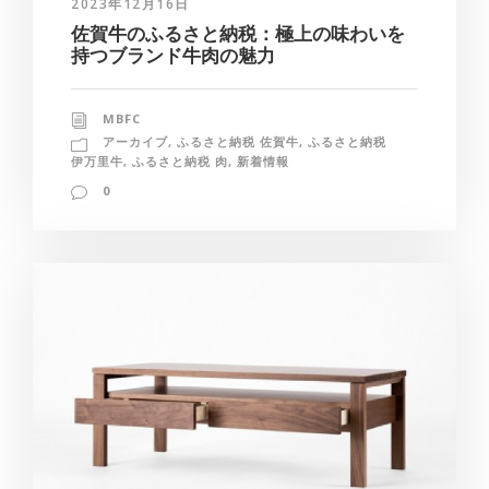
2023年12月16日
佐賀牛のふるさと納税：極上の味わいを
持つブランド牛肉の魅力
MBFC
アーカイブ
,
ふるさと納税 佐賀牛
,
ふるさと納税
伊万里牛
,
ふるさと納税 肉
,
新着情報
0