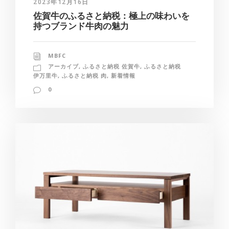
2023年12月16日
佐賀牛のふるさと納税：極上の味わいを
持つブランド牛肉の魅力
MBFC
アーカイブ
,
ふるさと納税 佐賀牛
,
ふるさと納税
伊万里牛
,
ふるさと納税 肉
,
新着情報
0