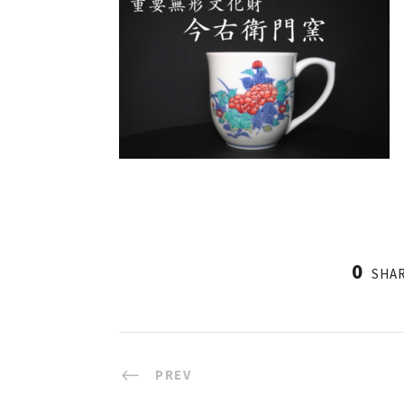
0
SHA
PREV