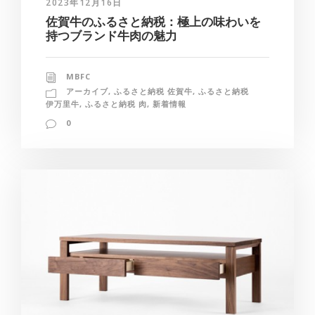
2023年12月16日
佐賀牛のふるさと納税：極上の味わいを
持つブランド牛肉の魅力
MBFC
アーカイブ
,
ふるさと納税 佐賀牛
,
ふるさと納税
伊万里牛
,
ふるさと納税 肉
,
新着情報
0