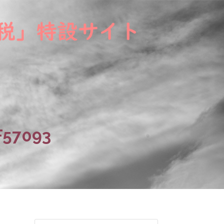
F57093