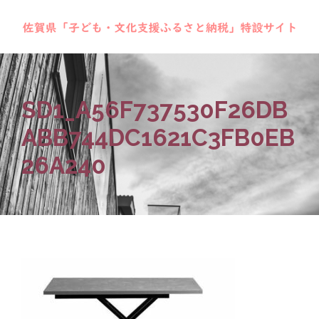
SD1_A56F737530F26DB
ABB744DC1621C3FB0EB
26A240