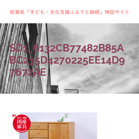
SD1_6132CB77482B85A
BC235D4270225EE14D9
7672AE