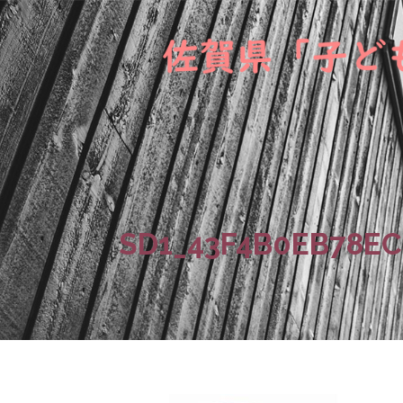
SD1_43F4B0EB78E