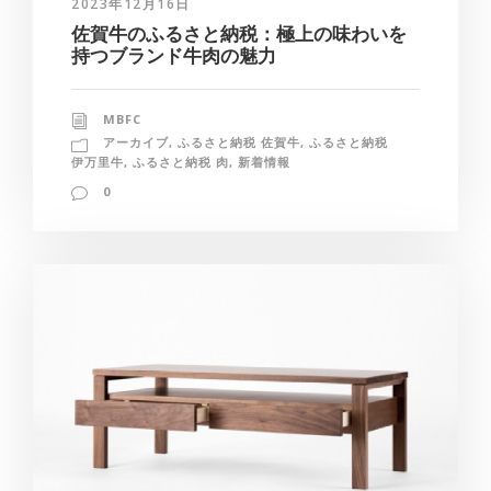
2023年12月16日
佐賀牛のふるさと納税：極上の味わいを
持つブランド牛肉の魅力
MBFC
アーカイブ
,
ふるさと納税 佐賀牛
,
ふるさと納税
伊万里牛
,
ふるさと納税 肉
,
新着情報
0