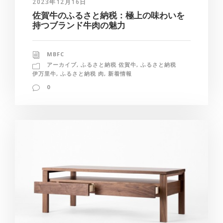
2023年12月16日
佐賀牛のふるさと納税：極上の味わいを
持つブランド牛肉の魅力
MBFC
アーカイブ
,
ふるさと納税 佐賀牛
,
ふるさと納税
伊万里牛
,
ふるさと納税 肉
,
新着情報
0