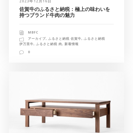
2023年12月16日
佐賀牛のふるさと納税：極上の味わいを
持つブランド牛肉の魅力
MBFC
アーカイブ
,
ふるさと納税 佐賀牛
,
ふるさと納税
伊万里牛
,
ふるさと納税 肉
,
新着情報
0