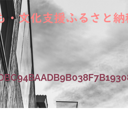
BDBC94BAADB9B038F7B1930