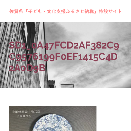
SD1_0A47FCD2AF382C9
C9576199F0EF1415C4D
2A0D9B