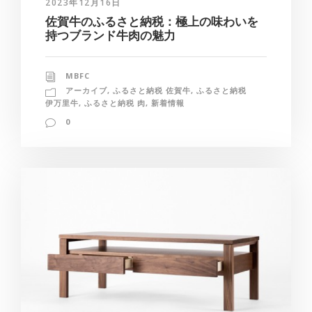
2023年12月16日
佐賀牛のふるさと納税：極上の味わいを
持つブランド牛肉の魅力
MBFC
アーカイブ
,
ふるさと納税 佐賀牛
,
ふるさと納税
伊万里牛
,
ふるさと納税 肉
,
新着情報
0